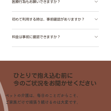
ずれ管理や体位変換など、 ご自宅での介護を支える内
医療行為もお願いできますか？
容を確認しながら対応します。
看護に医療行為は含まれません。 医療行為が必要な場
合は、 事前にかかりつけ動物病院へご確認ください。
初めて利用する時は、事前確認がありますか？
投薬や点滴などがある場合も、 まずは内容をお聞かせ
はい。 ご利用前に、ご自宅で契約書の作成とお世話内
ください。
容のカウンセリング（有料）を行います。 普段のお世
料金は事前に確認できますか？
話、体調、注意点、緊急時の対応などを確認してからサ
はい。 ペットの種類・体重・ご利用時間・交通費など
ポートに入ります。
を確認したうえでご案内します。 不安な場合は、事前に
お問い合わせください。
ひとりで抱え込む前に
今のご状況をお聞かせください
ペットの介護は、毎日のことだからこそ、
ご家族だけで頑張り続けるのは大変です。