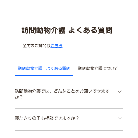
​訪問動物介護 よくある質問
​​全てのご質問は
こちら
訪問動物介護 よくある質問
訪問動物介護について
訪問動物介護では、どんなことをお願いできます
か？
食事・排泄・移動・散歩・床ずれ管理など、 ご自宅で
の介護ケアをサポートします。 高齢の子や、介護が必要
寝たきりの子も相談できますか？
な子の状態に合わせて、 必要なお世話を一緒に確認し
はい。 寝たきりの子のケアもご相談いただけます。 床
ます。