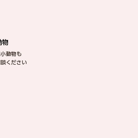
動物
種小動物も
相談ください