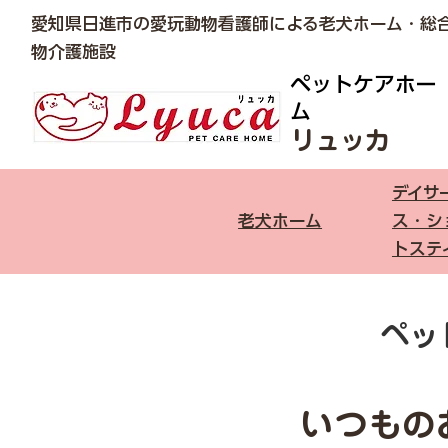
愛知県日進市の愛玩動物看護師による老犬ホーム・総
物介護施設
ペットケアホー
ム
リュッカ​
デイサ
老犬ホーム
ス・シ
トステ
​ペ
いつもの