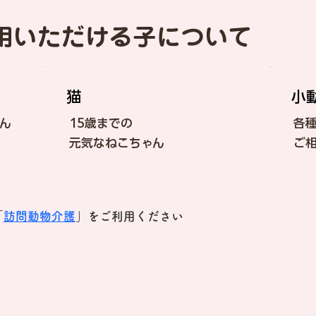
用いただける子について
​猫
小
わん
15歳までの
各
元気なねこちゃん
ご
「
訪問動物介護
」をご利用ください