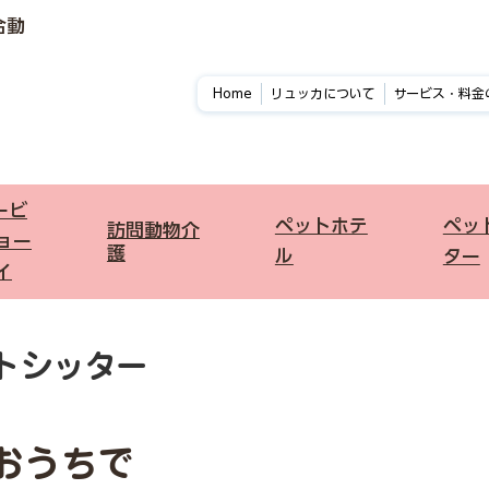
合動
Home
リュッカについて
サービス・料金
ービ
ペットホテ
​ペ
​訪問動物介
ョー
護
ル
ター
イ
ットシッター
おうちで