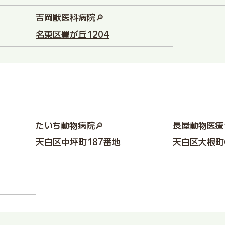
吉岡獣医科病院🔎
名東区豊が丘1204
たいち動物病院🔎
長屋動物医療
天白区中坪町187番地
天白区大根町6