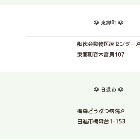
🐶 東郷町 🐶
獣徳会動物医療センター
東郷町春木音貝107
🐶 日進市 🐶
梅森どうぶつ病院🔎
日進市梅森台1-153