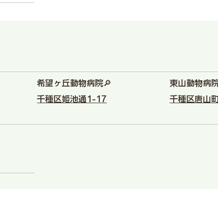
希望ヶ丘動物病院🔎
東山動物病院
千種区姫池通1-17
千種区唐山町