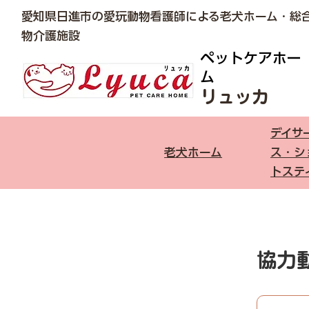
愛知県日進市の愛玩動物看護師による老犬ホーム・総
物介護施設
ペットケアホー
ム
リュッカ​
デイサ
老犬ホーム
ス・シ
トステ
協力