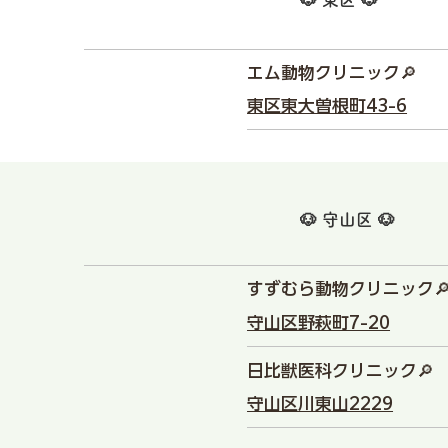
エム動物クリニック🔎
東区東大曽根町43-6
🐶 守山区 🐶
すずむら動物クリニック
守山区野萩町7-20
日比獣医科クリニック🔎
守山区川東山2229