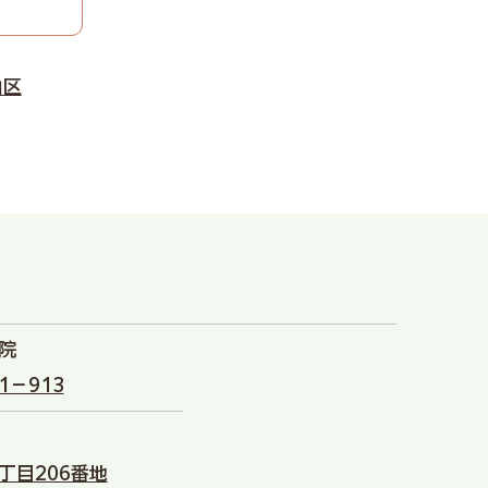
山区
院
－913
丁目206番地