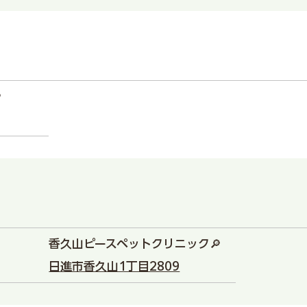

香久山ピースペットクリニック🔎
日進市香久山1丁目2809