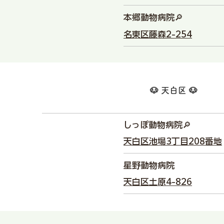
本郷動物病院🔎
名東区藤森2-254
🐶 天白区 🐶
しっぽ動物病院🔎
天白区池場3丁目208番地
星野動物病院
天白区土原4-826