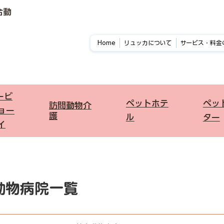
合動
Home
リュッカについて
サービス・料金
ービ
ペットホテ
​ペ
​訪問動物介
ョー
護
ル
ター
イ
動物病院一覧