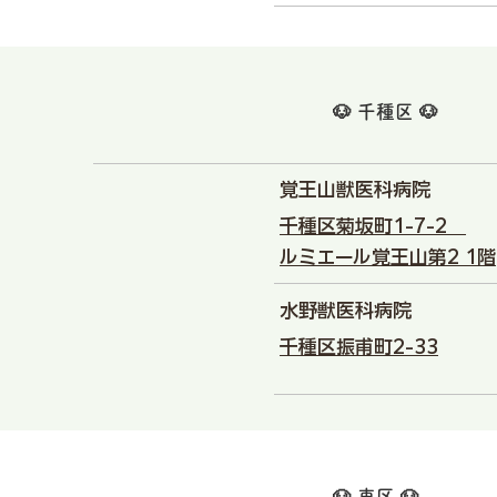
🐶 千種区 🐶
覚王山獣医科病院
千種区菊坂町1-7-2
ルミエール覚王山第2 1階
水野獣医科病院
千種区振甫町2-33
🐶 東区 🐶