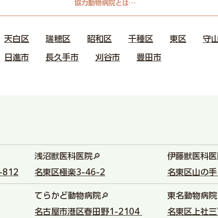
協力動物病院とは…
天白区
瑞穂区
昭和区
千種区
東区
守
日進市
長久手市
刈谷市
豊田市
浅沼獣医科医院🔎
伊藤獣医科医
812
名東区極楽3-46-2
名東区山の手1
てらかど動物病院🔎
東名動物病院
名古屋市港区春田野1-2104
名東区上社三