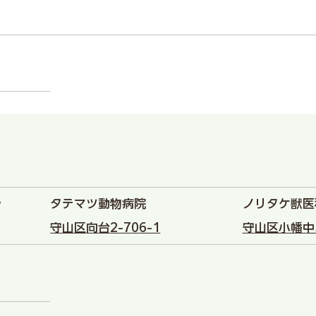

タテマツ動物病院
ノリタケ獣医
守山区向台2-706-1
守山区小幡中3