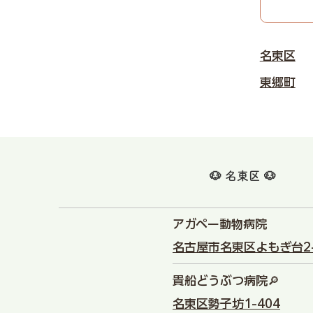
名東区
東郷町
🐶 名東区 🐶
アガペー動物病院
名古屋市名東区よもぎ台2-
貴船どうぶつ病院🔎
名東区勢子坊1-404