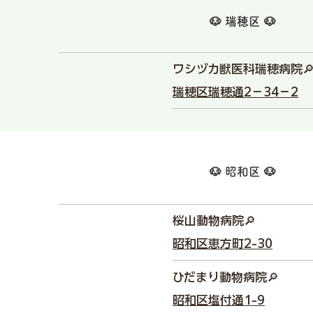
🐶 瑞穂区 🐶
ワシヅカ獣医科瑞穂病院
瑞穂区瑞穂通2−34−2
🐶 昭和区 🐶
桜山動物病院🔎
昭和区恵方町2-30
ひだまり動物病院🔎
昭和区塩付通1-9