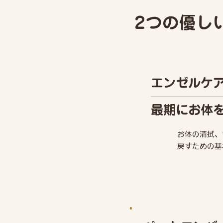
2つの優し
エンゼルケ
最期にお体
お体の清拭、
戻すための基