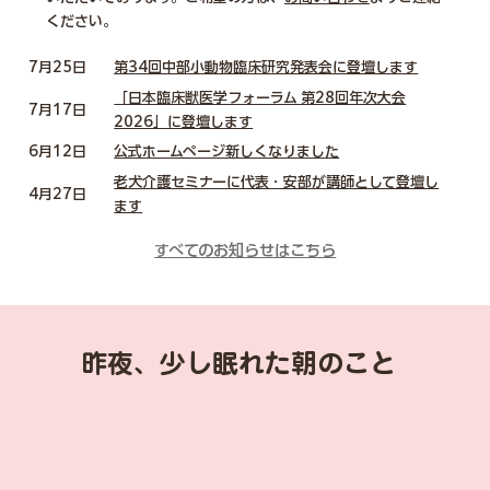
ください。
7月25日
第34回中部小動物臨床研究発表会に登壇します
「日本臨床獣医学フォーラム 第28回年次大会
7月17日
2026」に登壇します
6月12日
​公式ホームページ新しくなりました
老犬介護セミナーに代表・安部が講師として登壇し
4月27日
ます
すべてのお知らせはこちら
昨夜、少し眠れた朝のこと