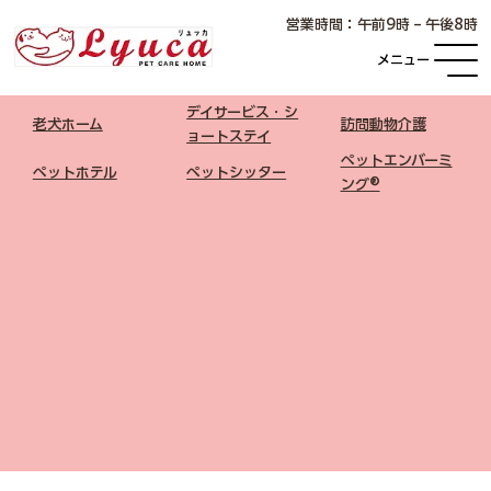
​営業時間：午前9時 – 午後8時
メニュー
デイサービス・シ
老犬ホーム
​訪問動物介護
ョートステイ
ペットエンバーミ
ペットホテル
​ペットシッター
ング®