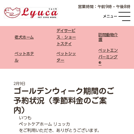
​営業時間：午前9時 – 午後8時
メニュー
デイサービ
​訪問動物介
老犬ホーム
ス・ショー
護
トステイ
ペットエン
ペットホテ
​ペットシッ
バーミング
ル
ター
®
2月9日
ゴールデンウィーク期間のご
予約状況（季節料金のご案
内）
いつも
ペットケアホーム リュッカ
をご利用いただき、ありがとうございます。