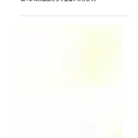
4月27日
老犬介護セミナーに代表・安部が
講師として登壇します
このたび、ペットケアホーム リュッカ代表の安部が、
老犬介護セミナー 犬のシニア期を支える知識と心の準
備 Part2に講師として登壇いたします。